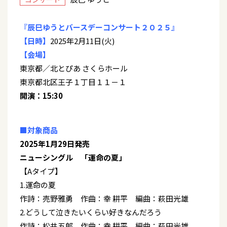
『
辰巳ゆうとバースデーコンサート２０２５』
【日時】
2025年2月11日(火)
【会場】
東京都／北とぴあ さくらホール
東京都北区王子１丁目１１－１
開演：15:30
■対象商品
2025年1月29日発売
ニューシングル 「運命の夏」
【Aタイプ】
1.運命の夏
作詩：売野雅勇 作曲：幸 耕平 編曲：萩田光雄
2.どうして泣きたいくらい好きなんだろう
作詩：松井五郎 作曲：幸 耕平 編曲：萩田光雄