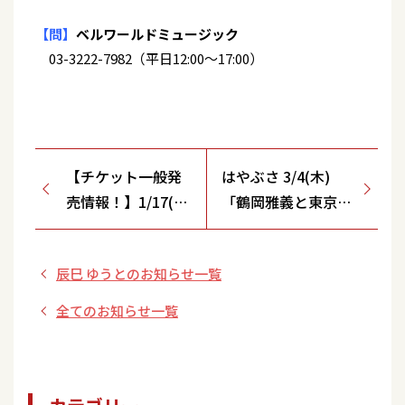
【問】
ベルワールドミュージック
03-3222-7982（平日12:00～17:00）
【チケット一般発
はやぶさ 3/4(木)
売情報！】1/17(土)
「鶴岡雅義と東京ロ
『辰巳ゆうとデビ
マンチカ」コンサー
ューデーコンサー
ト ゲスト出演！
辰巳 ゆうとのお知らせ一覧
ト』
【古賀政男音楽博物
10/25(土)10:00～
館けやきホール/東
全てのお知らせ一覧
一般発売開始！
京都】