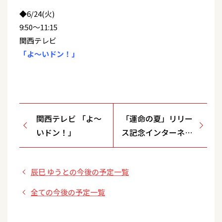
◆6/24(火)
9:50～11:15
関西テレビ
「よ～いドン！」
関西テレビ 「よ～
「運命の夏」リリー
いドン！」
ス記念インターネッ
トサイン会：ビクタ
ーオンラインストア
辰巳 ゆうとの今後の予定一覧
全ての今後の予定一覧