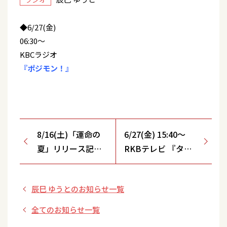
◆6/27(金)
06:30～
KBCラジオ
『ポジモン！』
8/16(土)「運命の
6/27(金) 15:40～
夏」リリース記念
RKBテレビ 『タダ
イベント【東十条
イマ！』出演！
商店街会館/東京
辰巳 ゆうとのお知らせ一覧
都】開催決定！
全てのお知らせ一覧