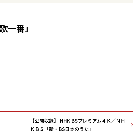
う歌一番」
【公開収録】 NHK BSプレミアム４Ｋ／ＮＨ
ＫＢＳ「新・BS日本のうた」