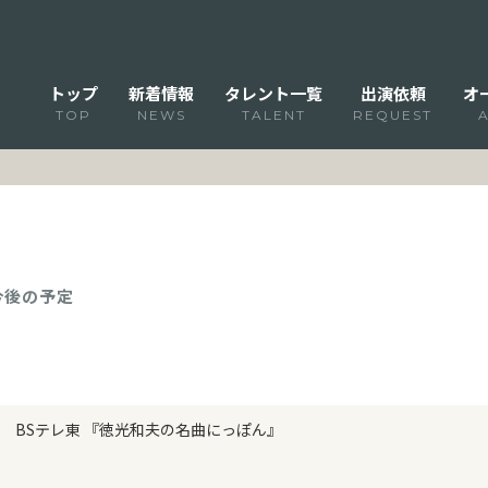
トップ
新着情報
タレント一覧
出演依頼
オ
TOP
NEWS
TALENT
REQUEST
 今後の予定
BSテレ東 『徳光和夫の名曲にっぽん』