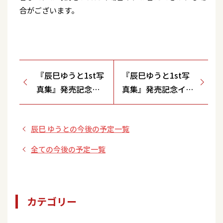
合がございます。
『辰巳ゆうと1st写
『辰巳ゆうと1st写
真集』発売記念イ
真集』発売記念イベ
ベント【HMVエソ
ント
ラ池袋】
【HMV&BOOKS
辰巳 ゆうとの今後の予定一覧
SHINSAIBASHI心斎
橋オーパ6F】
全ての今後の予定一覧
カテゴリー