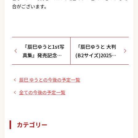
合がございます。
『辰巳ゆうと1st写
「辰巳ゆうと 大判
真集』発売記念イ
(B2サイズ)2025カ
ベント
レンダー発売記念お
【HMV&BOOKS
渡し会」
辰巳 ゆうとの今後の予定一覧
HAKATA】
全ての今後の予定一覧
カテゴリー