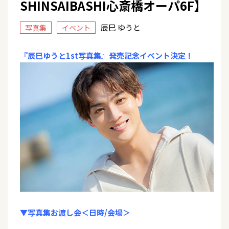
SHINSAIBASHI心斎橋オーパ6F】
辰巳 ゆうと
写真集
イベント
『辰巳ゆうと1st写真集』発売記念イベント決定！
▼写真集お渡し会＜日時/会場＞