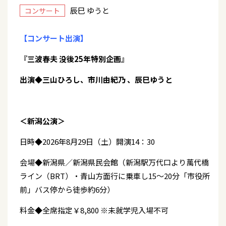
辰巳 ゆうと
コンサート
【コンサート出演】
『三波春夫 没後25年特別企画』
出演◆三山ひろし、市川由紀乃 、辰巳ゆうと
＜新潟公演＞
日時◆2026年8月29日（土）開演14：30
会場◆新潟県／新潟県民会館（新潟駅万代口より萬代橋
ライン（BRT）・青山方面行に乗車し15～20分「市役所
前」バス停から徒歩約6分）
料金◆全席指定￥8,800 ※未就学児入場不可