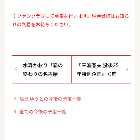
※ファンクラブにて募集を行います。現会員様はお知ら
せの到着をお待ちください。
水森かおり「恋の
『三波春夫 没後25
終わりの名古屋に
年特別企画』＜鹿児
ひとり」発売記念
島公演＞
演歌店御礼ミニイ
辰巳 ゆうとの今後の予定一覧
ベント＆特典会＜
福岡県/ミュージッ
全ての今後の予定一覧
クプラザインドウ
＞