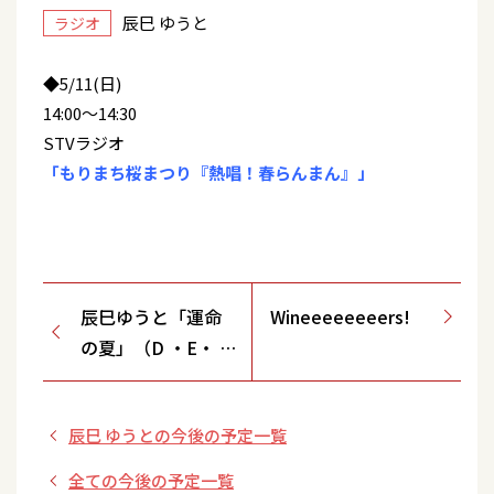
辰巳 ゆうと
ラジオ
◆5/11(日)
14:00～14:30
STVラジオ
「もりまち桜まつり『熱唱！春らんまん』」
辰巳ゆうと「運命
Wineeeeeeeers!
の夏」（D ・E・ F
タイプ）リリース
記念 インターネ
辰巳 ゆうとの今後の予定一覧
ットサイン会（ビ
クターオンライン
全ての今後の予定一覧