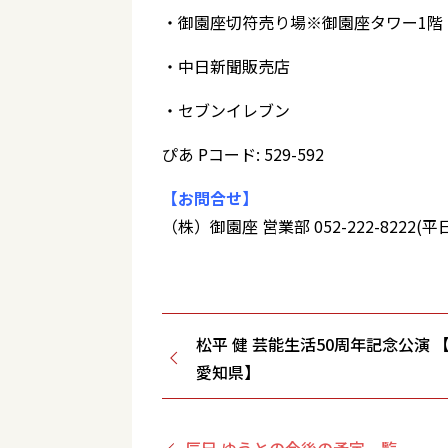
・御園座切符売り場※御園座タワー1階（営業
・中日新聞販売店
・セブンイレブン
ぴあ Pコード: 529-592
【お問合せ】
（株）御園座 営業部 052-222-8222(平日
松平 健 芸能生活50周年記念公演 
愛知県】