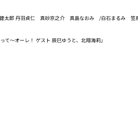
荒木健太郎 丹羽貞仁 真砂京之介 真島なおみ /白石まるみ 笠
って～オーレ！ ゲスト 辰巳ゆうと、北翔海莉」