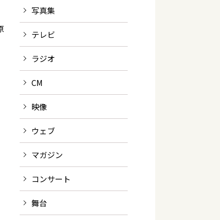
写真集
原
テレビ
ラジオ
CM
映像
ウェブ
マガジン
コンサート
舞台