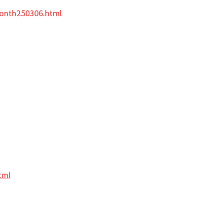
month250306.html
tml
）