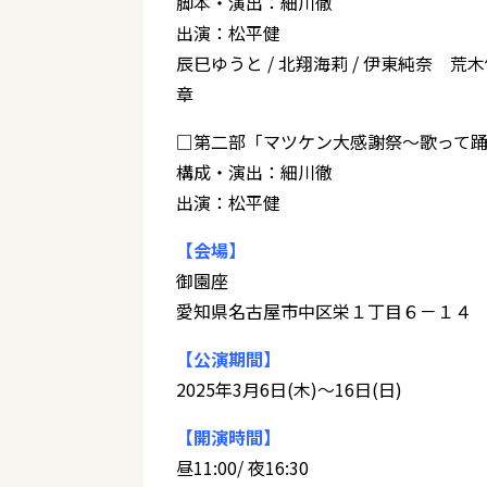
脚本・演出：細川徹
出演：松平健
辰巳ゆうと / 北翔海莉 / 伊東純奈 
章
□第二部「マツケン大感謝祭～歌って踊
構成・演出：細川徹
出演：松平健
【会場】
御園座
愛知県名古屋市中区栄１丁目６－１４
【公演期間】
2025年3月6日(木)～16日(日)
【開演時間】
昼11:00/ 夜16:30