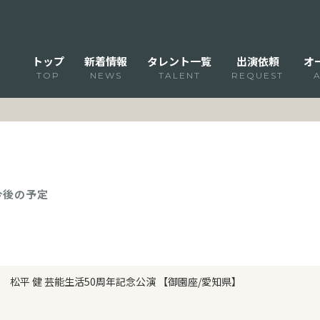
トップ
新着情報
タレント一覧
出演依頼
オ
TOP
NEWS
TALENT
REQUEST
 今後の予定
松平 健 芸能生活50周年記念公演 【御園座/愛知県】