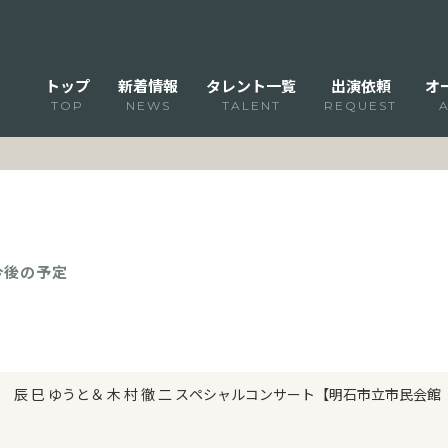
トップ
新着情報
タレント一覧
出演依頼
オ
TOP
NEWS
TALENT
REQUEST
 今後の予定
辰 巳 ゆうと＆ 木 村 徹 二 スペシャルコンサート【明石市立市民