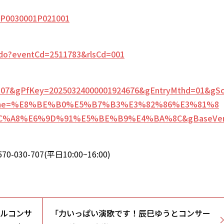
01-P0030001P021001
ion.do?eventCd=2511783&rlsCd=001
=52107&gPfKey=20250324000001924676&gEntryMthd=01&gS
PfName=%E8%BE%B0%E5%B7%B3%E3%82%86%E3%81%8
C%A8%E6%9D%91%E5%BE%B9%E4%BA%8C&gBaseVe
0-707(平日10:00~16:00)
シャルコンサ
「力いっぱい演歌です！辰巳ゆうとコンサー