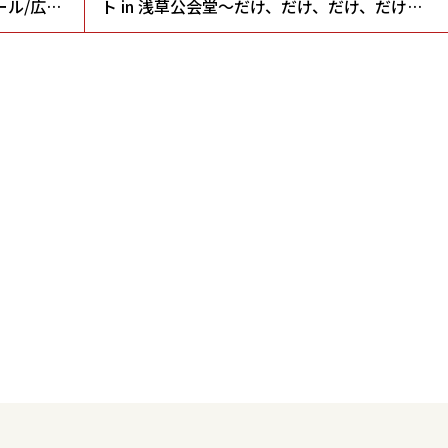
ール/広島
ト in 浅草公会堂～だけ、だけ、だけ、だけ、
演歌だけ～」【浅草公会堂/東京都】