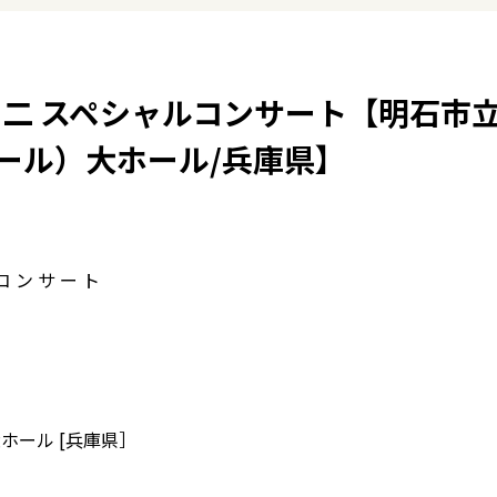
 徹 二 スペシャルコンサート【明石市
ール）大ホール/兵庫県】
コ ン サ ー ト
ホール [兵庫県］