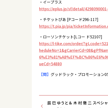
・イープラス
https://eplus.jp/sf/detail/42980900
・チケットぴあ [Pコード296-117]
https://t.pia.jp/pia/ticketInformat
・ローソンチケット[Lコー ド52107]
https://l-tike.com/order/?gLcode
heduleNo=1&gCarrierCd=08&g
6%E3%81%A8%EF%BC%86%E6%9
ueCd=54880
【問】
グッドラック・プロモーション0570-03
辰 巳 ゆうと＆ 木 村 徹 二 スペ