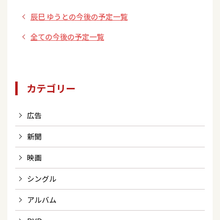
波も華麗に乗りこ
華麗に乗りこなせ！
辰巳 ゆうとの今後の予定一覧
なせ！サーフィン
サーフィンに挑戦！
に挑戦！～」
～」
全ての今後の予定一覧
カテゴリー
広告
新聞
映画
シングル
アルバム