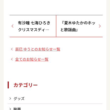
有沙瞳 七海ひろき
『夏木ゆたかのホッ
クリスマスディナ
と歌謡曲』
ーショ
ー"Dearest"出演
辰巳 ゆうとのお知らせ一覧
決定！！
全てのお知らせ一覧
カテゴリー
グッズ
映画