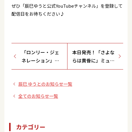
ぜひ「辰巳ゆうと公式YouTubeチャンネル」を登録して
配信日をお待ちください♪
「ロンリー・ジェ
本日発売！「さよな
ネレーション」
らは黄昏に」ミュー
（DEFタイプ）発
ジックビデオ解禁！
売記念店頭施策 開
辰巳 ゆうとのお知らせ一覧
催決定！
全てのお知らせ一覧
カテゴリー