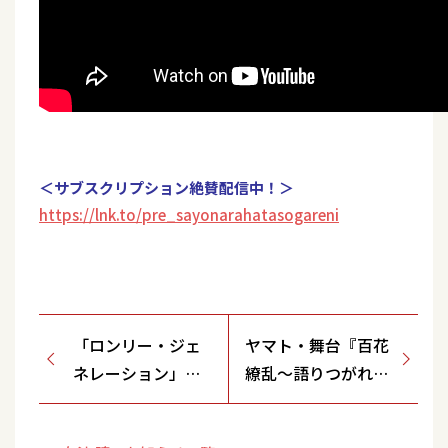
＜サブスクリプション絶賛配信中！＞
https://lnk.to/pre_sayonarahatasogareni
「ロンリー・ジェ
ヤマト・舞台『百花
ネレーション」ミ
繚乱～語りつがれぬ
ュージックビデオ
物語～』出演決定！
100万回再生突破記