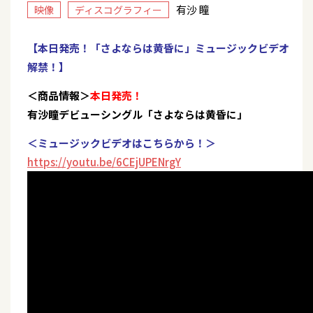
有沙 瞳
映像
ディスコグラフィー
【本日発売！「さよならは黄昏に」ミュージックビデオ
解禁！】
＜商品情報＞
本日発売！
有沙瞳デビューシングル「さよならは黄昏に」
＜ミュージックビデオはこちらから！＞
https://youtu.be/6CEjUPENrgY