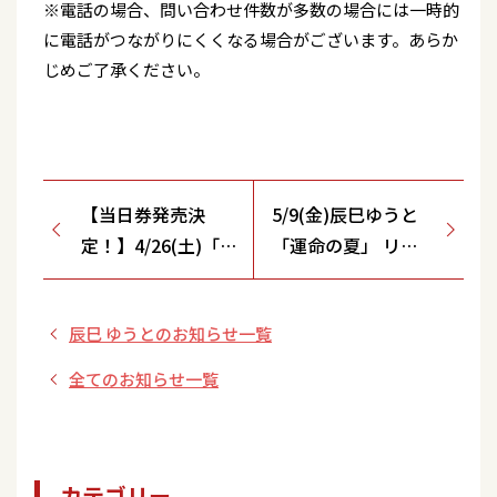
※電話の場合、問い合わせ件数が多数の場合には一時的
に電話がつながりにくくなる場合がございます。あらか
じめご了承ください。
【当日券発売決
5/9(金)辰巳ゆうと
定！】4/26(土)「岩
「運命の夏」 リリ
佐美咲コンサー
ースイベント【スー
ト」11:00～当日券
パーバリュー上尾愛
辰巳 ゆうとのお知らせ一覧
発売します（先着
宕店/埼玉県】開催
順）
決定
全てのお知らせ一覧
カテゴリー