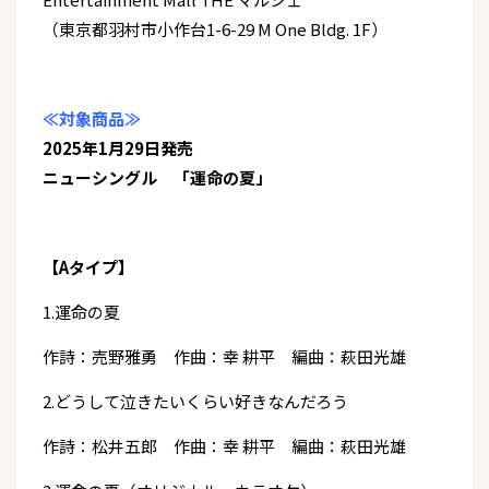
（東京都羽村市小作台1-6-29 M One Bldg. 1F）
≪対象商品≫
2025年1月29日発売
ニューシングル 「運命の夏」
【Aタイプ】
1.運命の夏
作詩：売野雅勇 作曲：幸 耕平 編曲：萩田光雄
2.どうして泣きたいくらい好きなんだろう
作詩：松井五郎 作曲：幸 耕平 編曲：萩田光雄