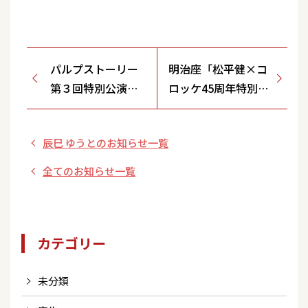
パルプストーリー
明治座「松平健×コ
第３回特別公演
ロッケ45周年特別公
『メンタリズムロ
演」再演決定！
マンス大作戦』出
辰巳 ゆうとのお知らせ一覧
演決定
全てのお知らせ一覧
カテゴリー
未分類