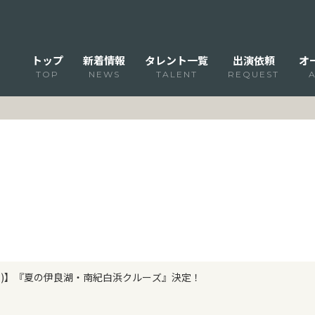
トップ
新着情報
タレント一覧
出演依頼
オ
TOP
NEWS
TALENT
REQUEST
/7(月)】『夏の伊良湖・南紀白浜クルーズ』決定！