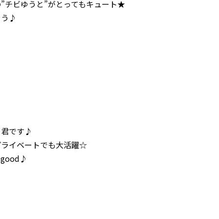
”チビゆうと”がとってもキュート★
ょう♪
と君です♪
プライベートでも大活躍☆
ood♪