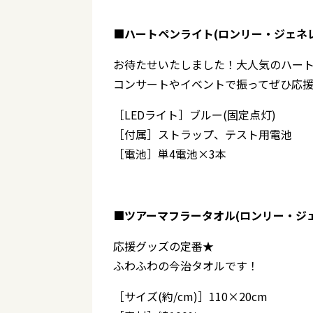
■ハートペンライト(ロンリー・ジェネレー
お待たせいたしました！大人気のハー
コンサートやイベントで振ってぜひ応
［LEDライト］ブルー(固定点灯)
［付属］ストラップ、テスト用電池
［電池］単4電池×3本
■ツアーマフラータオル(ロンリー・ジェネ
応援グッズの定番★
ふわふわの今治タオルです！
［サイズ(約/cm)］110×20cm