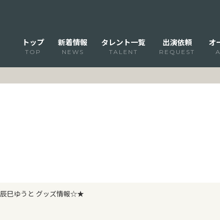
トップ
新着情報
タレント一覧
出演依頼
オ
TOP
NEWS
TALENT
REQUEST
辰巳ゆうと グッズ情報☆★