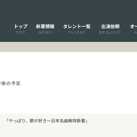
トップ
新着情報
タレント一覧
出演依頼
オ
TOP
NEWS
TALENT
REQUEST
 今後の予定
「やっぱり、歌が好き～日本名曲解体新書」