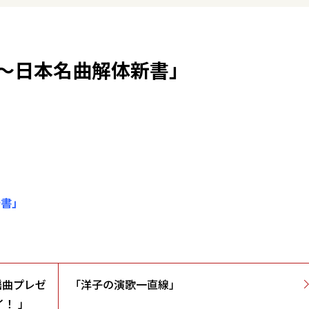
～日本名曲解体新書」
新書」
謡曲プレゼ
「洋子の演歌一直線」
！ 」