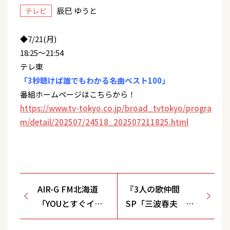
辰巳 ゆうと
テレビ
◆7/21(月)
18:25～21:54
テレ東
「3秒聴けば誰でもわかる名曲ベスト100」
番組ホームページはこちらから！
https://www.tv-tokyo.co.jp/broad_tvtokyo/progra
m/detail/202507/24518_202507211825.html
AIR-G FM北海道
『3人の歌仲間
「YOUとすぐイノ
SP「三波春夫 長
ベーション」
編歌謡浪曲を歌い継