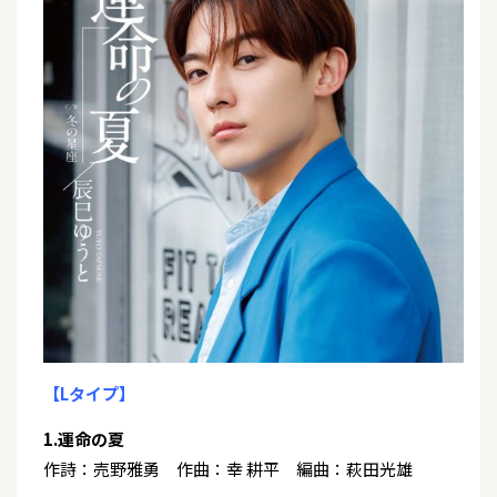
【Lタイプ】
1.運命の夏
作詩：売野雅勇 作曲：幸 耕平 編曲：萩田光雄