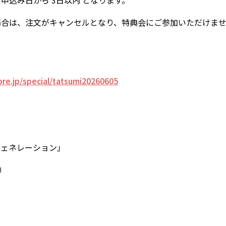
申込み日から 3日以内 となります。
場合は、注文がキャンセルとなり、特典会にご参加いただけま
tore.jp/special/tatsumi20260605
・ジェネレーション」
込）
）
）