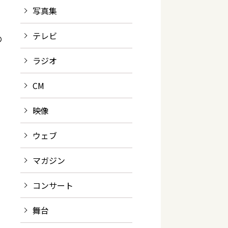
、
写真集
テレビ
の
ラジオ
CM
映像
ウェブ
マガジン
コンサート
舞台