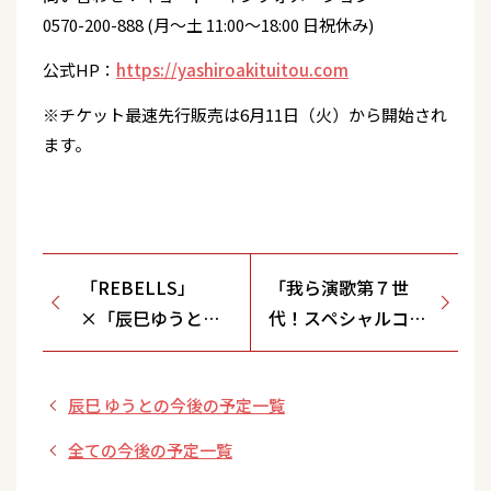
0570-200-888 (月～土 11:00～18:00 日祝休み)
公式HP：
https://yashiroakituitou.com
※チケット最速先行販売は6月11日（火）から開始され
ます。
「REBELLS」
「我ら演歌第７世
×「辰巳ゆうと」
代！スペシャルコン
プロデュースハン
サート」
ドクリーム発売記
辰巳 ゆうとの今後の予定一覧
念お渡し会 POPUP
全ての今後の予定一覧