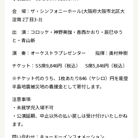
会 場：ザ・シンフォニーホール(大阪府大阪市北区大
淀南 2丁目3-3)
出 演：コロッケ・神野美伽・香西かおり・辰巳ゆう
と・青山新
演 奏：オーケストラプレゼンター 指揮：奥村伸樹
チケット：SS席9,846円（税込） S席5,846円（税込）
※チケット代のうち、1枚あたり846（ヤシロ）円を能登
半島地震被災地の義援金として寄付します。
注意事項
・未就学児入場不可
・公演延期、中止以外の払い戻しは受け付けいたしかね
ます。
問い合わせ：キョードーインフォメーション