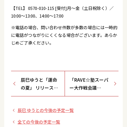
【TEL】 0570-010-115 [受付]月～金（土日祝除く）／
10:00～13:00、14:00～17:00
※電話の場合、問い合わせ件数が多数の場合には一時的
に電話がつながりにくくなる場合がございます。あらか
じめご了承ください。
辰巳ゆうと「運命
「RAVE☆塾スーパ
の夏」 リリースイ
ー大作戦会議
ベント【日立SEA
202508」
MARK SQUARE
辰巳 ゆうとの今後の予定一覧
専門店棟１F フー
ドコート特設ステ
全ての今後の予定一覧