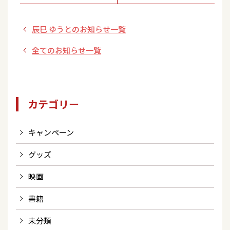
謡シングルランキ
スティバルin沖縄
ング7度目の１位！
～運命の夏祭り～
辰巳 ゆうとのお知らせ一覧
かりゆし特別編実施
御礼 お土産プレゼ
全てのお知らせ一覧
ントキャンペーン
カテゴリー
キャンペーン
グッズ
映画
書籍
未分類