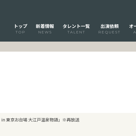
トップ
新着情報
タレント一覧
出演依頼
オ
TOP
NEWS
TALENT
REQUEST
E in 東京お台場 大江戸温泉物語」※再放送