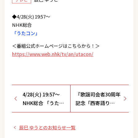
◆4/28(火) 19:57～
NHK総合
「うたコン」
＜番組公式ホームページはこちらから！＞
https://www.web.nhk/tv/an/utacon/
4/28(火) 19:57～
『歌謡司会者30周年
NHK総合 「うたコ
記念「西寄語り
ン」
2026」全国ツアー
日常は楽しい』先着
辰巳 ゆうとのお知らせ一覧
先行受付中！