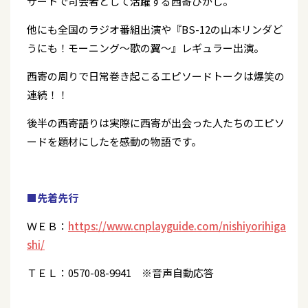
サートで司会者として活躍する西寄ひがし。
他にも全国のラジオ番組出演や『BS-12の山本リンダど
うにも！モーニング〜歌の翼〜』レギュラー出演。
西寄の周りで日常巻き起こるエピソードトークは爆笑の
連続！！
後半の西寄語りは実際に西寄が出会った人たちのエピソ
ードを題材にしたを感動の物語です。
■先着先行
ＷＥＢ：
https://www.cnplayguide.com/nishiyorihiga
shi/
ＴＥＬ：0570-08-9941 ※音声自動応答