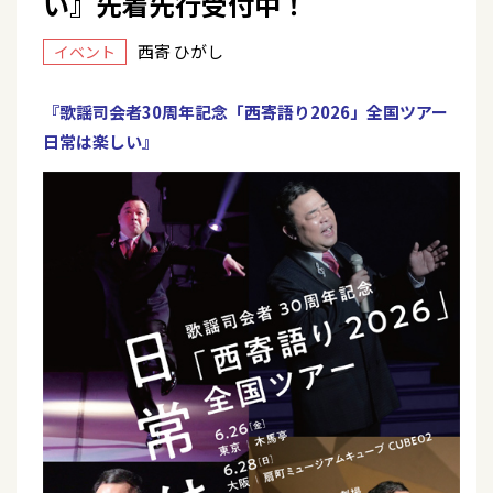
い』先着先行受付中！
西寄 ひがし
イベント
『歌謡司会者30周年記念「西寄語り2026」全国ツアー
日常は楽しい』