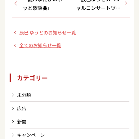
ッと歌謡曲』
ャルコンサートツア
ー2024～迷宮のマ
リア···すべてをく
辰巳 ゆうとのお知らせ一覧
れないか～』歌謡ポ
ップスチャンネルで
全てのお知らせ一覧
10月26日(土)午後4
時からテレビ初放送
決定！
カテゴリー
未分類
広告
新聞
キャンペーン