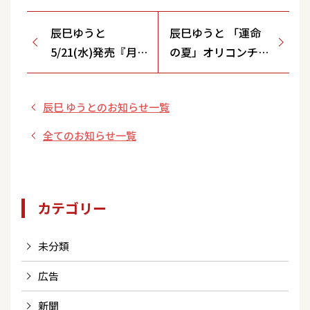
辰巳ゆうと
辰巳ゆうと 「運命
5/21(水)発売『月刊
の夏」オリコンチャ
カラオケファン』
ート２週連続
2025年７月号に イ
TOP10入り！
辰巳 ゆうとのお知らせ一覧
ンタビューが掲載
されています
全てのお知らせ一覧
カテゴリー
未分類
広告
新聞