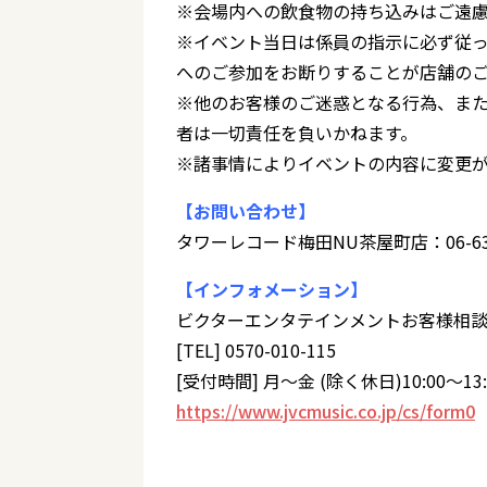
※会場内への飲食物の持ち込みはご遠
※イベント当日は係員の指示に必ず従
へのご参加をお断りすることが店舗の
※他のお客様のご迷惑となる行為、ま
者は一切責任を負いかねます。
※諸事情によりイベントの内容に変更
【お問い合わせ】
タワーレコード梅田NU茶屋町店：06-637
【インフォメーション】
ビクターエンタテインメントお客様相
[TEL] 0570-010-115
[受付時間] 月～金 (除く休日)10:00～13:00 
https://www.jvcmusic.co.jp/cs/form0