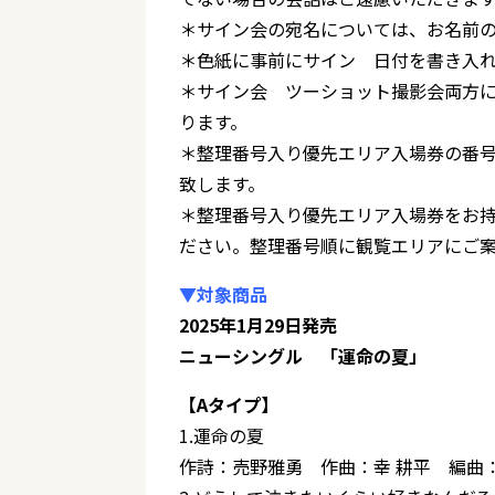
＊サイン会の宛名については、お名前の
＊色紙に事前にサイン 日付を書き入
＊サイン会 ツーショット撮影会両方に
ります。
＊整理番号入り優先エリア入場券の番
致します。
＊整理番号入り優先エリア入場券をお持
ださい。整理番号順に観覧エリアにご
▼対象商品
2025年1月29日発売
ニューシングル 「運命の夏」
【Aタイプ】
1.運命の夏
作詩：売野雅勇 作曲：幸 耕平 編曲