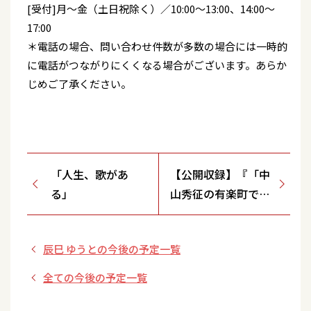
[受付]月～金（土日祝除く）／10:00～13:00、14:00～
17:00
＊電話の場合、問い合わせ件数が多数の場合には一時的
に電話がつながりにくくなる場合がございます。あらか
じめご了承ください。
「人生、歌があ
【公開収録】『「中
る」
山秀征の有楽町で逢
いまSHOW」スペシ
ャルイベント【演歌
辰巳 ゆうとの今後の予定一覧
バレンタイン
SHOW 有楽町より
全ての今後の予定一覧
愛をこめて】』