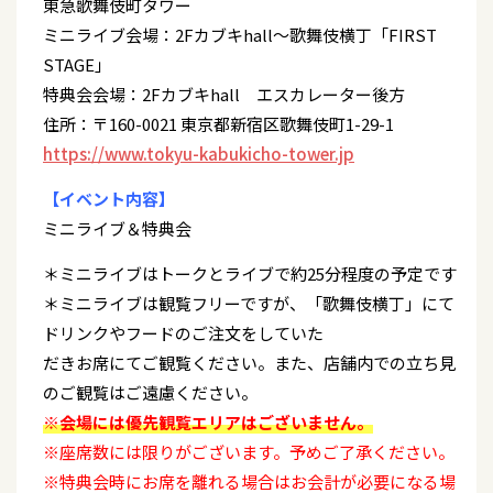
東急歌舞伎町タワー
ミニライブ会場：2Fカブキhall～歌舞伎横丁「FIRST
STAGE」
特典会会場：2Fカブキhall エスカレーター後方
住所：〒160-0021 東京都新宿区歌舞伎町1-29-1
https://www.tokyu-kabukicho-tower.jp
【イベント内容】
ミニライブ＆特典会
＊ミニライブはトークとライブで約25分程度の予定です
＊ミニライブは観覧フリーですが、「歌舞伎横丁」にて
ドリンクやフードのご注文をしていた
だきお席にてご観覧ください。また、店舗内での立ち見
のご観覧はご遠慮ください。
※会場には優先観覧エリアはございません。
※座席数には限りがございます。予めご了承ください。
※特典会時にお席を離れる場合はお会計が必要になる場