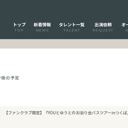
トップ
新着情報
タレント一覧
出演依頼
オ
TOP
NEWS
TALENT
REQUEST
 今後の予定
【ファンクラブ限定】『YOUとゆうとのお泊り会バスツアーinつくば