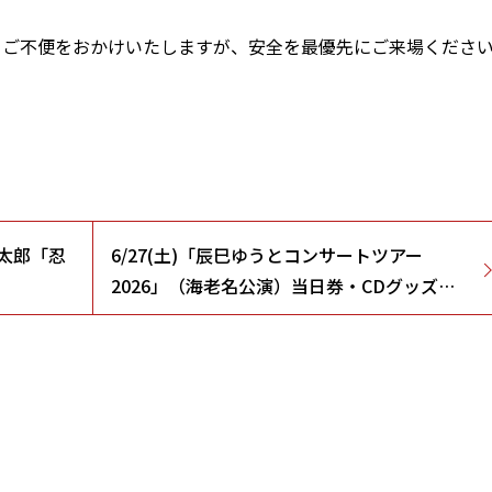
、ご不便をおかけいたしますが、安全を最優先にご来場くださ
乱太郎「忍
6/27(土)「辰巳ゆうとコンサートツアー
2026」（海老名公演）当日券・CDグッズ先
行販売&ファンクラブ入会キャンペーンのお
知らせ