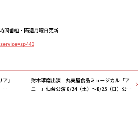
 1時間番組・隔週月曜日更新
?service=sp440
リア」
財木琢磨出演 丸美屋食品ミュージカル「ア
念
ニー」仙台公演 8/24（土）～8/25（日）公演
 お花見ス
決定！ 4/25（木）12:00～ZAIKEY会員先行受
トア）
付スタート！