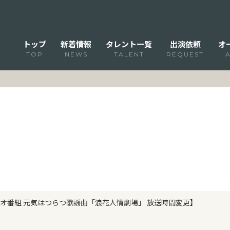
トップ
新着情報
タレント一覧
出演依頼
オ
TOP
NEWS
TALENT
REQUEST
オ番組 元気はつらつ歌謡曲「浪花人情劇場」 放送時間変更】