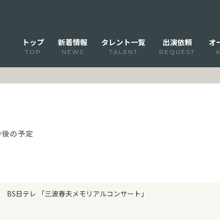
トップ
新着情報
タレント一覧
出演依頼
オ
TOP
NEWS
TALENT
REQUEST
 今後の予定
BS日テレ 「三波春夫メモリアルコンサート」