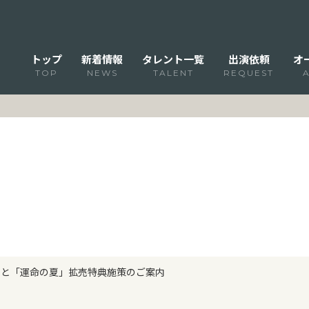
トップ
新着情報
タレント一覧
出演依頼
オ
TOP
NEWS
TALENT
REQUEST
巳ゆうと「運命の夏」拡売特典施策のご案内