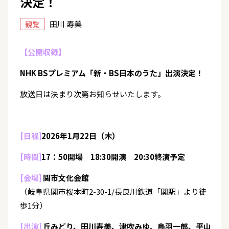
決定！
田川 寿美
観覧
【公開収録】
NHK BSプレミアム「新・BS日本のうた」出演決定！
放送日は決まり次第お知らせいたします。
[日程]
2026年1月22日（木）
[時間]
17：50開場 18:30開演 20:30終演予定
[会場]
関市文化会館
（岐阜県関市桜本町2-30-1/長良川鉄道「関駅」より徒
歩1分）
[出演]
丘みどり、田川寿美、津吹みゆ、鳥羽一郎、平山