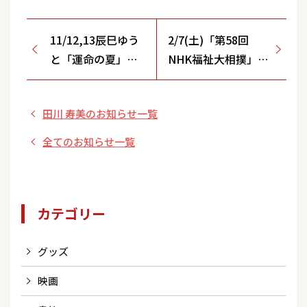
11/12,13辰巳ゆう
2/7(土)「第58回
と「運命の夏」拡
NHK福祉大相撲」
売特典施策のご案
11/16(日)10:00～チ
内
ケット発売開始！
田川 寿美のお知らせ一覧
全てのお知らせ一覧
カテゴリー
グッズ
映画