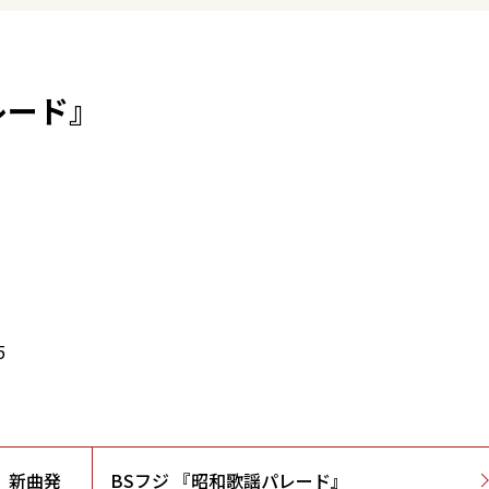
レード』
5
」新曲発
BSフジ 『昭和歌謡パレード』