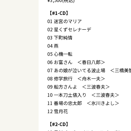
¥3,500(税込)
【#1-CD】
01 迷宮のマリア
02 星くずセレナーデ
03 下町純情
04 燕
05 心機一転
06 お富さん ＜春日八郎＞
07 あの娘が泣いてる波止場 ＜三橋美
08 修学旅行 ＜舟木一夫＞
09 船方さんよ ＜三波春夫＞
10 一本刀土俵入り ＜三波春夫＞
11 番場の忠太郎 ＜氷川きよし＞
12 雪月花
【#2-CD】