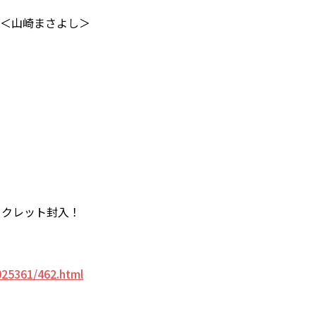
ance ＜山崎まさよし＞
ックレット封入！
025361/462.html