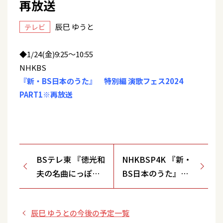
再放送
辰巳 ゆうと
テレビ
◆1/24(金)9:25～10:55
NHKBS
『新・BS日本のうた』 特別編 演歌フェス2024
PART1※再放送
BSテレ東 『徳光和
NHKBSP4K 『新・
夫の名曲にっぽ
BS日本のうた』
ん』
特別編 演歌フェス
2024 PART2※再放
辰巳 ゆうとの今後の予定一覧
送