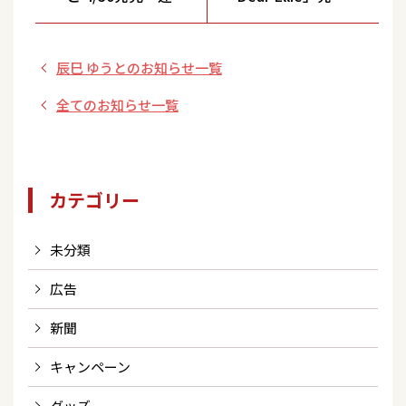
の夏」（DEFタイ
決定
プ）リリース記念
辰巳 ゆうとのお知らせ一覧
インターネットサ
イン会（リミス
全てのお知らせ一覧
タ）開催決定！
カテゴリー
未分類
広告
新聞
キャンペーン
グッズ