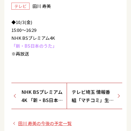
田川 寿美
テレビ
◆10/3(金)
15:00～16:29
NHK BSプレミアム4K
「新・BS日本のうた」
※再放送
NHK BSプレミアム
テレビ埼玉 情報番
4K 「新・BS日本
組「マチコミ」生放
のうた」再放送
送
田川 寿美の今後の予定一覧