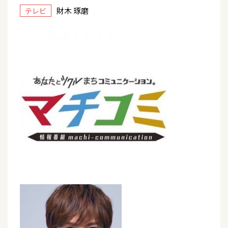
財木 琢磨
テレビ