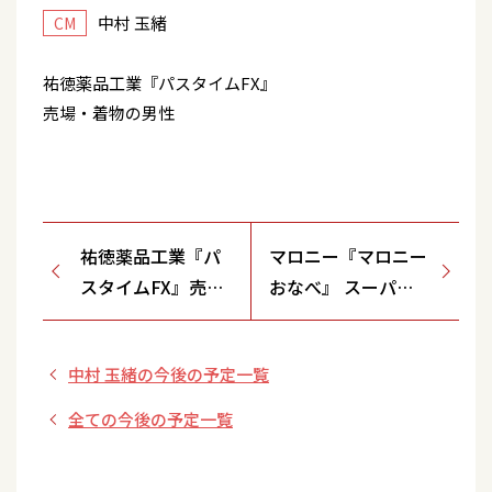
中村 玉緒
CM
祐徳薬品工業『パスタイムFX』
売場・着物の男性
祐徳薬品工業『パ
マロニー『マロニー
スタイムFX』売
おなべ』 スーパ
場・太った女性
ー・どこにある？・
2商品 「どこにあ
中村 玉緒の今後の予定一覧
る？」篇
全ての今後の予定一覧