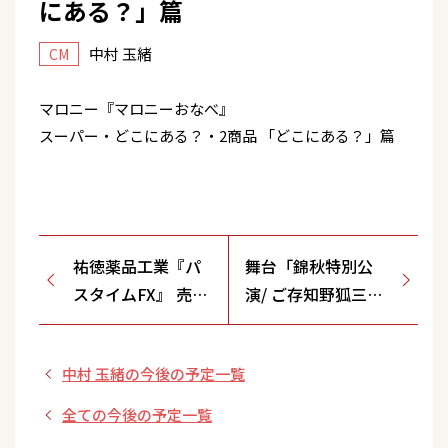
にある？」篇
中村 玉緒
CM
マロニー『マロニーおなべ』
スーパー・どこにある？・2商品 「どこにある？」篇
祐徳薬品工業『パ
舞台「錦秋特別公
スタイムFX』 売
演/ ご存知野狐三次
場・着物の男性
名奉行とおとこ纏」
(京都南座)
中村 玉緒の今後の予定一覧
全ての今後の予定一覧