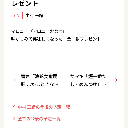
レゼント
中村 玉緒
CM
マロニー『マロニーおなべ』
味がしみて美味しくなった・金一封プレゼント
舞台「浪花女奮闘
ヤマキ『鰹一番だ
記 まかしときなは
し・めんつゆ』 噂
れ」（新橋演舞
のめんつゆ・カツオ
場）
になる・鍋・増量中
中村 玉緒の今後の予定一覧
全ての今後の予定一覧