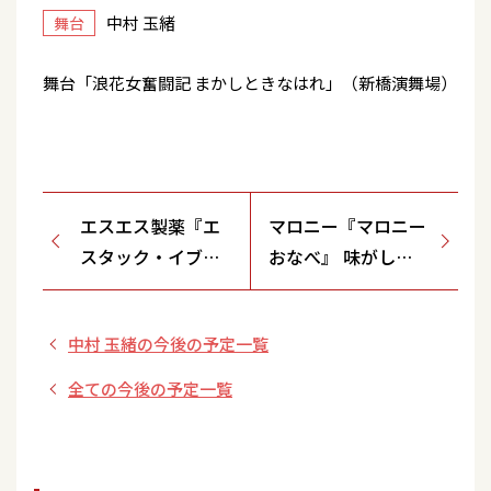
中村 玉緒
舞台
舞台「浪花女奮闘記 まかしときなはれ」（新橋演舞場）
エスエス製薬『エ
マロニー『マロニー
スタック・イブ』
おなべ』 味がしみ
互いにアピール・
て美味しくなった・
熱にも、のどにも
金一封プレゼント
中村 玉緒の今後の予定一覧
全ての今後の予定一覧